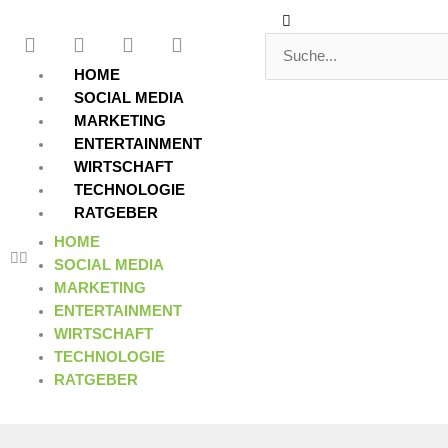
Zum
Suche
Suche
F
T
Y
L
Inhalt
a
w
o
i
springen
c
i
u
n
HOME
e
t
t
k
SOCIAL MEDIA
b
t
u
e
MARKETING
o
e
b
d
ENTERTAINMENT
o
r
e
i
WIRTSCHAFT
k
n
TECHNOLOGIE
RATGEBER
HOME
SOCIAL MEDIA
MARKETING
ENTERTAINMENT
WIRTSCHAFT
TECHNOLOGIE
RATGEBER