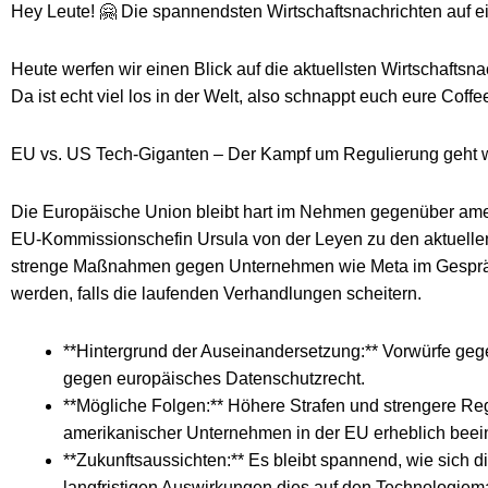
Hey Leute! 🤗 Die spannendsten Wirtschaftsnachrichten auf e
Heute werfen wir einen Blick auf die aktuellsten Wirtschaftsna
Da ist echt viel los in der Welt, also schnappt euch eure Coff
EU vs. US Tech-Giganten – Der Kampf um Regulierung geht w
Die Europäische Union bleibt hart im Nehmen gegenüber ame
EU-Kommissionschefin Ursula von der Leyen zu den aktuellen
strenge Maßnahmen gegen Unternehmen wie Meta im Gesprä
werden, falls die laufenden Verhandlungen scheitern.
**Hintergrund der Auseinandersetzung:** Vorwürfe ge
gegen europäisches Datenschutzrecht.
**Mögliche Folgen:** Höhere Strafen und strengere Reg
amerikanischer Unternehmen in der EU erheblich beein
**Zukunftsaussichten:** Es bleibt spannend, wie sich
langfristigen Auswirkungen dies auf den Technologiema