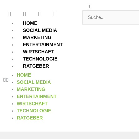
Zum
Suche
Suche
F
T
Y
L
Inhalt
a
w
o
i
springen
c
i
u
n
HOME
e
t
t
k
SOCIAL MEDIA
b
t
u
e
MARKETING
o
e
b
d
ENTERTAINMENT
o
r
e
i
WIRTSCHAFT
k
n
TECHNOLOGIE
RATGEBER
HOME
SOCIAL MEDIA
MARKETING
ENTERTAINMENT
WIRTSCHAFT
TECHNOLOGIE
RATGEBER