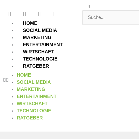
Zum
Suche
Suche
F
T
Y
L
Inhalt
a
w
o
i
springen
c
i
u
n
HOME
e
t
t
k
SOCIAL MEDIA
b
t
u
e
MARKETING
o
e
b
d
ENTERTAINMENT
o
r
e
i
WIRTSCHAFT
k
n
TECHNOLOGIE
RATGEBER
HOME
SOCIAL MEDIA
MARKETING
ENTERTAINMENT
WIRTSCHAFT
TECHNOLOGIE
RATGEBER