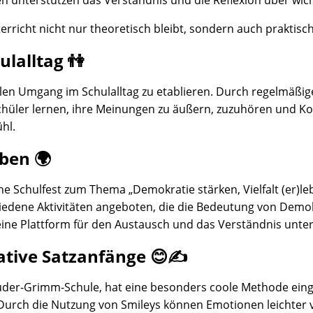
n unterstützen das Verständnis und die Reflexion über wic
erricht nicht nur theoretisch bleibt, sondern auch praktisch
ulalltag 👫
ktvollen Umgang im Schulalltag zu etablieren. Durch regelmä
hüler lernen, ihre Meinungen zu äußern, zuzuhören und Konf
hl.
ben 🌍
che Schulfest zum Thema „Demokratie stärken, Vielfalt (er)le
edene Aktivitäten angeboten, die die Bedeutung von Demokr
t eine Plattform für den Austausch und das Verständnis unte
ative Satzanfänge 😊✍️
rüder-Grimm-Schule, hat eine besonders coole Methode einge
. Durch die Nutzung von Smileys können Emotionen leichter