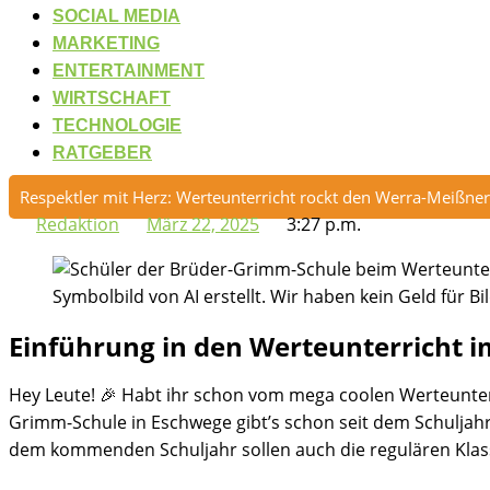
SOCIAL MEDIA
MARKETING
ENTERTAINMENT
WIRTSCHAFT
TECHNOLOGIE
RATGEBER
Respektler mit Herz: Werteunterricht rockt den Werra-Meißner
Redaktion
März 22, 2025
3:27 p.m.
Symbolbild von AI erstellt. Wir haben kein Geld für Bil
Einführung in den Werteunterricht 
Hey Leute! 🎉 Habt ihr schon vom mega coolen Werteunter
Grimm-Schule in Eschwege gibt’s schon seit dem Schuljahr 2
dem kommenden Schuljahr sollen auch die regulären Klassen