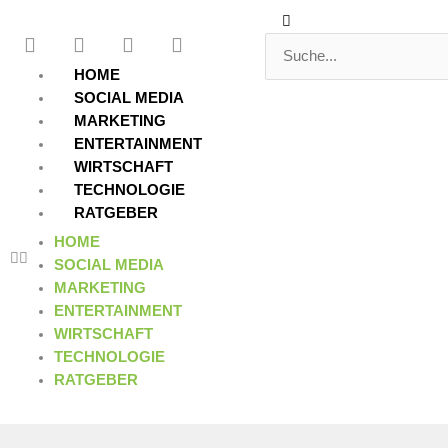
Zum
Suche
Suche
F
T
Y
L
Inhalt
a
w
o
i
springen
c
i
u
n
HOME
e
t
t
k
SOCIAL MEDIA
b
t
u
e
MARKETING
o
e
b
d
ENTERTAINMENT
o
r
e
i
WIRTSCHAFT
k
n
TECHNOLOGIE
RATGEBER
HOME
SOCIAL MEDIA
MARKETING
ENTERTAINMENT
WIRTSCHAFT
TECHNOLOGIE
RATGEBER