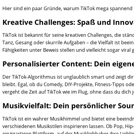
Hier sind ein paar Gründe, warum TikTok mega spannend i
Kreative Challenges: Spaß und Innova
TikTok ist bekannt für seine kreativen Challenges, die s
Tanz, Gesang oder skurrile Aufgaben – die Vielfalt ist be
Fähigkeiten unter Beweis stellen und vielleicht sogar viral 
Personalisierter Content: Dein eige
Der TikTok-Algorithmus ist unglaublich smart und zeigt di
bleibt. Egal, ob du Comedy, DIY-Projekte, Fitness-Tipps od
vergeht die Zeit auf TikTok wie im Flug, ohne dass du dich 
Musikvielfalt: Dein persönlicher Sou
TikTok ist ein wahrer Musikhimmel und bietet eine beeind
verschiedenen Musikstilen inspirieren lassen. Ob Pop, Hip-
einzigartigen Plattform, auf der Musikliebhaber ihre Li