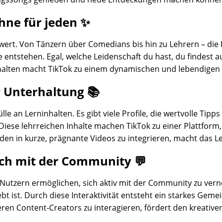
ühne für jeden ✨
swert. Von Tänzern über Comedians bis hin zu Lehrern – die 
e entstehen. Egal, welche Leidenschaft du hast, du findest 
Inhalten macht TikTok zu einem dynamischen und lebendigen 
r Unterhaltung 📚
lle an Lerninhalten. Es gibt viele Profile, die wertvolle T
 Diese lehrreichen Inhalte machen TikTok zu einer Plattform
oden in kurze, prägnante Videos zu integrieren, macht das
ich mit der Community 💬
en Nutzern ermöglichen, sich aktiv mit der Community zu ver
bt ist. Durch diese Interaktivität entsteht ein starkes Geme
nderen Content-Creators zu interagieren, fördert den kreati