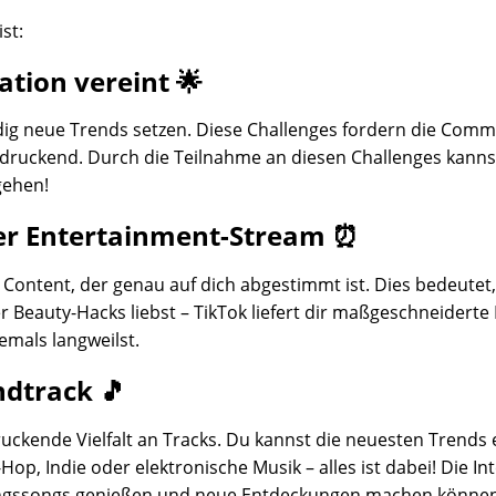
st:
tion vereint 🌟
tändig neue Trends setzen. Diese Challenges fordern die Co
eindruckend. Durch die Teilnahme an diesen Challenges kann
gehen!
ner Entertainment-Stream ⏰
r Content, der genau auf dich abgestimmt ist. Dies bedeute
er Beauty-Hacks liebst – TikTok liefert dir maßgeschneiderte
jemals langweilst.
ndtrack 🎵
ruckende Vielfalt an Tracks. Du kannst die neuesten Trends
Hop, Indie oder elektronische Musik – alles ist dabei! Die I
eblingssongs genießen und neue Entdeckungen machen könne