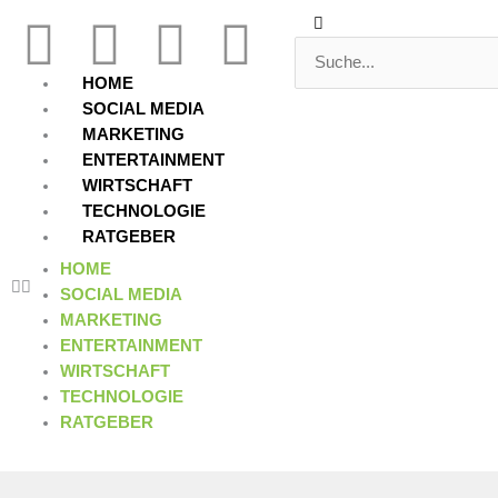
Zum
Suche
Suche
F
T
Y
L
Inhalt
springen
a
w
o
i
HOME
SOCIAL MEDIA
c
i
u
n
MARKETING
ENTERTAINMENT
WIRTSCHAFT
e
t
t
k
TECHNOLOGIE
RATGEBER
b
t
u
e
HOME
SOCIAL MEDIA
o
e
b
d
MARKETING
ENTERTAINMENT
o
r
e
i
WIRTSCHAFT
TECHNOLOGIE
k
n
RATGEBER