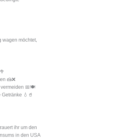
ng wagen möchtet,
🥦
ten 🍰❌
 vermeiden 📅🍽️
e Getränke 💧🥤
rauert ihr um den
Konsums in den USA