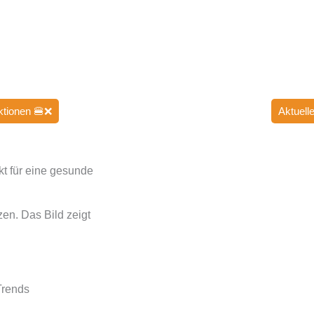
ktionen 🍔❌
Aktuell
zen. Das Bild zeigt
Trends