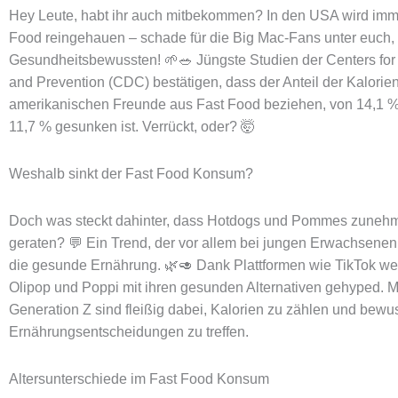
Hey Leute, habt ihr auch mitbekommen? In den USA wird imm
Food reingehauen – schade für die Big Mac-Fans unter euch, a
Gesundheitsbewussten! 🌱🥗 Jüngste Studien der Centers for
and Prevention (CDC) bestätigen, dass der Anteil der Kalorien
amerikanischen Freunde aus Fast Food beziehen, von 14,1 % i
11,7 % gesunken ist. Verrückt, oder? 🤯
Weshalb sinkt der Fast Food Konsum?
Doch was steckt dahinter, dass Hotdogs und Pommes zunehm
geraten? 💬 Ein Trend, der vor allem bei jungen Erwachsenen 
die gesunde Ernährung. 🌿🥑 Dank Plattformen wie TikTok w
Olipop und Poppi mit ihren gesunden Alternativen gehyped. Mi
Generation Z sind fleißig dabei, Kalorien zu zählen und bewu
Ernährungsentscheidungen zu treffen.
Altersunterschiede im Fast Food Konsum