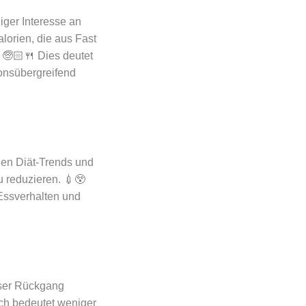
iger Interesse an
lorien, die aus Fast
 🧓🏻🍴 Dies deutet
onsübergreifend
uen Diät-Trends und
 reduzieren. 💉😲
 Essverhalten und
ieser Rückgang
lich bedeutet weniger