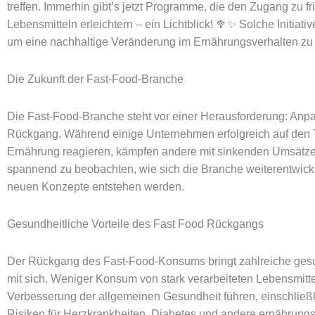
treffen. Immerhin gibt’s jetzt Programme, die den Zugang zu f
Lebensmitteln erleichtern – ein Lichtblick! 🥦✨ Solche Initiativ
um eine nachhaltige Veränderung im Ernährungsverhalten zu 
Die Zukunft der Fast-Food-Branche
Die Fast-Food-Branche steht vor einer Herausforderung: Anp
Rückgang. Während einige Unternehmen erfolgreich auf den 
Ernährung reagieren, kämpfen andere mit sinkenden Umsätzen
spannend zu beobachten, wie sich die Branche weiterentwick
neuen Konzepte entstehen werden.
Gesundheitliche Vorteile des Fast Food Rückgangs
Der Rückgang des Fast-Food-Konsums bringt zahlreiche gesun
mit sich. Weniger Konsum von stark verarbeiteten Lebensmitte
Verbesserung der allgemeinen Gesundheit führen, einschließl
Risiken für Herzkrankheiten, Diabetes und andere ernährung