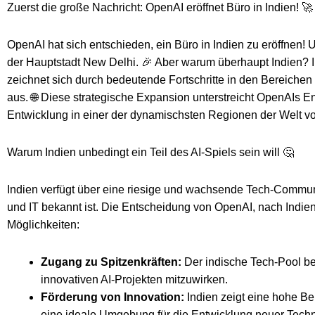
Zuerst die große Nachricht: OpenAI eröffnet Büro in Indien! 🚀
OpenAI hat sich entschieden, ein Büro in Indien zu eröffnen! U
der Hauptstadt New Delhi. 🎉 Aber warum überhaupt Indien? I
zeichnet sich durch bedeutende Fortschritte in den Bereichen d
aus. 🌐 Diese strategische Expansion unterstreicht OpenAIs E
Entwicklung in einer der dynamischsten Regionen der Welt vo
Warum Indien unbedingt ein Teil des AI-Spiels sein will 🤔
Indien verfügt über eine riesige und wachsende Tech-Communit
und IT bekannt ist. Die Entscheidung von OpenAI, nach Indien
Möglichkeiten:
Zugang zu Spitzenkräften:
Der indische Tech-Pool behe
innovativen AI-Projekten mitzuwirken.
Förderung von Innovation:
Indien zeigt eine hohe Ber
eine ideale Umgebung für die Entwicklung neuer Techno