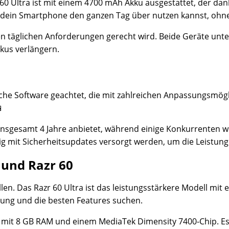
zr 60 Ultra ist mit einem 4700 mAh Akku ausgestattet, der d
du dein Smartphone den ganzen Tag über nutzen kannst, oh
e den täglichen Anforderungen gerecht wird. Beide Geräte u
kus verlängern.
iche Software geachtet, die mit zahlreichen Anpassungsmög
📱
r insgesamt 4 Jahre anbietet, während einige Konkurrenten 
g mit Sicherheitsupdates versorgt werden, um die Leistung 
 und Razr 60
len. Das Razr 60 Ultra ist das leistungsstärkere Modell mi
stung und die besten Features suchen.
r mit 8 GB RAM und einem MediaTek Dimensity 7400-Chip. Es 