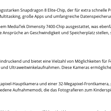
ungsstarken Snapdragon 8 Elite-Chip, der für extra schnell
 Multitasking, große Apps und umfangreiche Datenspeicheru
nem MediaTek Dimensity 7400-Chip ausgestattet, was ebenfal
ohe Ansprüche an Geschwindigkeit und Speicherplatz stellen,
druckend und bietet eine Vielzahl von Möglichkeiten für Fo
- und Ultraweitwinkelaufnahmen. Diese Kameras ermöglichen
apixel-Hauptkamera und einer 32-Megapixel-Frontkamera, pe
schiedene Aufnahmemodi, die das Fotografieren zum Kindersp