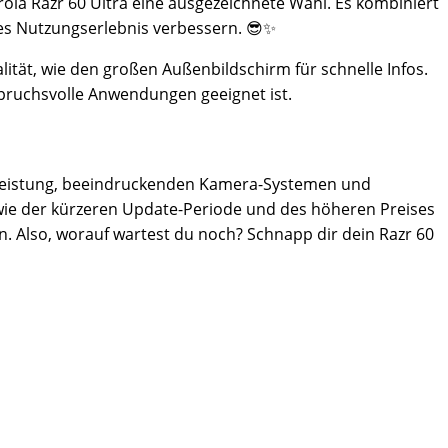
rola Razr 60 Ultra eine ausgezeichnete Wahl. Es kombiniert
hes Nutzungserlebnis verbessern. 😎✨
ität, wie den großen Außenbildschirm für schnelle Infos.
spruchsvolle Anwendungen geeignet ist.
n Leistung, beeindruckenden Kamera-Systemen und
 wie der kürzeren Update-Periode und des höheren Preises
hen. Also, worauf wartest du noch? Schnapp dir dein Razr 60