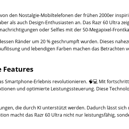
von den Nostalgie-Mobiltelefonen der frühen 2000er inspiri
ber als auch Design-Enthusiasten an. Das Razr 60 Ultra ze
Benachrichtigungen oder Selfies mit der 50-Megapixel-Frontk
y, dessen Ränder um 20 % geschrumpft wurden. Dieses nahezu
he Auflösung und lebendigen Farben machen das Betrachten 
e Features
as Smartphone-Erlebnis revolutionieren. 🧠💻 Mit fortschritt
nktionen und optimierte Leistungssteuerung. Diese Technol
ungen, die durch KI unterstützt werden. Dadurch lässt sich 
ion macht das Razr 60 Ultra nicht nur leistungsfähig, sond