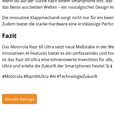
Wenn du auf der Suche nach einem Smartphone bist, das sow
das Beste aus beiden Welten – ein nostalgisches Design m
Die innovative Klappmechanik sorgt nicht nur für ein beei
Zudem bietet die starke Hardware eine erstklassige Perfor
Fazit
Das Motorola Razr 60 Ultra setzt neue Maßstäbe in der W
innovativen AI-Features bietet es ein umfassendes und ho
ist das Razr 60 Ultra eine lohnenswerte Investition für all
Ultra und erlebe die Zukunft der Smartphones heute! 🚀📱
#Motorola #Razr60Ultra #AI #TechnologieZukunft
Aktuelle Beiträge