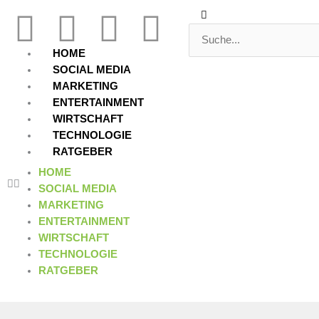
Zum
Suche
Suche
F
T
Y
L
Inhalt
springen
a
w
o
i
HOME
SOCIAL MEDIA
c
i
u
n
MARKETING
ENTERTAINMENT
WIRTSCHAFT
e
t
t
k
TECHNOLOGIE
RATGEBER
b
t
u
e
HOME
SOCIAL MEDIA
o
e
b
d
MARKETING
ENTERTAINMENT
o
r
e
i
WIRTSCHAFT
TECHNOLOGIE
k
n
RATGEBER