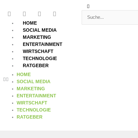
Zum
Suche
Suche
F
T
Y
L
Inhalt
a
w
o
i
springen
c
i
u
n
HOME
e
t
t
k
SOCIAL MEDIA
b
t
u
e
MARKETING
o
e
b
d
ENTERTAINMENT
o
r
e
i
WIRTSCHAFT
k
n
TECHNOLOGIE
RATGEBER
HOME
SOCIAL MEDIA
MARKETING
ENTERTAINMENT
WIRTSCHAFT
TECHNOLOGIE
RATGEBER