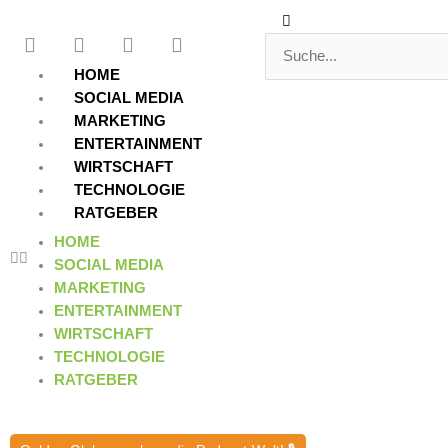
Zum
Suche
Suche
F
T
Y
L
Inhalt
a
w
o
i
springen
c
i
u
n
HOME
e
t
t
k
SOCIAL MEDIA
b
t
u
e
MARKETING
o
e
b
d
ENTERTAINMENT
o
r
e
i
WIRTSCHAFT
k
n
TECHNOLOGIE
RATGEBER
HOME
SOCIAL MEDIA
MARKETING
ENTERTAINMENT
WIRTSCHAFT
TECHNOLOGIE
RATGEBER