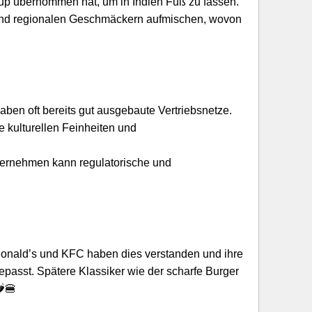
Group übernommen hat, um in Indien Fuß zu fassen.
 und regionalen Geschmäckern aufmischen, wovon
aben oft bereits gut ausgebaute Vertriebsnetze.
e kulturellen Feinheiten und
ternehmen kann regulatorische und
cDonald’s und KFC haben dies verstanden und ihre
passt. Spätere Klassiker wie der scharfe Burger
️🍔