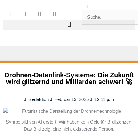
Zum
Suche
Suche
F
T
Y
L
Inhalt
a
w
o
i
springen
c
i
u
n
e
t
t
k
b
t
u
e
o
e
b
d
o
r
e
i
k
n
Drohnen-Datenlink-Systeme: Die Zukunft
wird glitzernd und Milliarden schwer! 🚀
Redaktion
Februar 13, 2025
12:11 p.m.
Symbolbild von AI erstellt. Wir haben kein Geld für Bildlizenzen.
Das Bild zeigt eine nicht existierende Person.