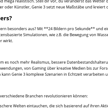
 mega realistisch. Stell dir vor, du veränderst das Wetter 
tler oder Künstler, Genie 3 setzt neue Maßstäbe und kreier
ers?
gern besonders aus? Mit **24 Bildern pro Sekunde** und ei
tensbasierte Simulationen, wie z.B. die Bewegung von Wasse
r wirkt.
m es noch mehr Realismus, bessere Datenbestandshalterung
endungen, von Gaming über kreative Medien bis zur Forschu
 kann Genie 3 komplexe Szenarien in Echtzeit verarbeiten 
e verschiedene Branchen revolutionieren können:
chere Welten eintauchen, die sich basierend auf ihren Ak