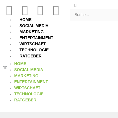
Zum
Suche
Suche
F
T
Y
L
Inhalt
springen
a
w
o
i
HOME
SOCIAL MEDIA
c
i
u
n
MARKETING
ENTERTAINMENT
WIRTSCHAFT
e
t
t
k
TECHNOLOGIE
RATGEBER
b
t
u
e
HOME
SOCIAL MEDIA
o
e
b
d
MARKETING
ENTERTAINMENT
o
r
e
i
WIRTSCHAFT
TECHNOLOGIE
k
n
RATGEBER