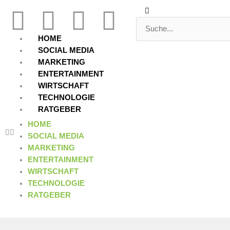
Zum
Suche
Suche
F
T
Y
L
Inhalt
springen
a
w
o
i
HOME
SOCIAL MEDIA
c
i
u
n
MARKETING
ENTERTAINMENT
WIRTSCHAFT
e
t
t
k
TECHNOLOGIE
RATGEBER
b
t
u
e
HOME
SOCIAL MEDIA
o
e
b
d
MARKETING
ENTERTAINMENT
o
r
e
i
WIRTSCHAFT
TECHNOLOGIE
k
n
RATGEBER