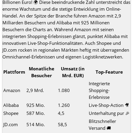
Billionen Euro! 🌍 Diese beeindruckende Zahl unterstreicht das
enorme Wachstum und die stetige Entwicklung im Online-
Handel. An der Spitze der Branche führen Amazon mit 2,9
Milliarden Besuchern und Alibaba mit 925 Millionen
Besuchern die Charts an. Während Amazon mit seinen
integrierten Shopping-Erlebnissen glänzt, punktet Alibaba mit
innovativen Live-Shop-Funktionalitäten. Auch Shopee und
JD.com rocken in regionalen Märkten heftig mit überragenden
Omnichannel-Erlebnissen und eigenen Logistiknetzwerken.
Monatliche
Umsatz (in
Plattform
Top-Feature
Besucher
Mrd. EUR)
Integrierte
Amazon
2,9 Mrd.
1.080
Shopping-
Erlebnisse
Alibaba
925 Mio.
1.260
Live-Shop-Action 🎥
Shopee
587 Mio.
4,5
Unterhaltung pur 🎉
Blitzschneller
JD.com
514 Mio.
58,5
Versand 🚚